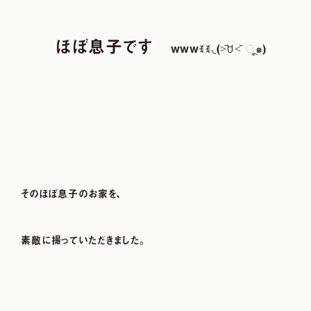
ほぼ息子です
wwwꉂꉂ◟(˃᷄ꇴ˂᷅ ૂ๑)
そのほぼ息子のお家を、
素敵に撮っていただきました。