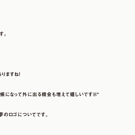
す。
りますね！
気候になって外に出る機会も増えて嬉しいです
ꕤ
*
夢のロゴについてです。