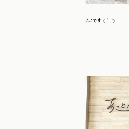
ここです︎ (´-`)